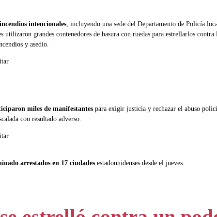
incendios intencionales
, incluyendo una sede del Departamento de Policía loca
s utilizaron grandes contenedores de basura con ruedas para estrellarlos contra 
ncendios y asedio.
ticiparon miles de manifestantes
para exigir justicia y rechazar el abuso polic
escalada con resultado adverso.
minado arrestados en 17 ciudades
estadounidenses desde el jueves.
 se estrelló contra un po